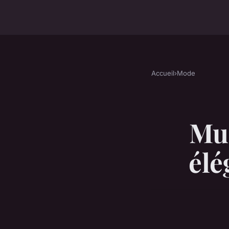
Accueil
›
Mode
Mul
élé