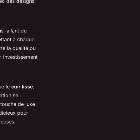
vec des designs
s, allant du
ettant à chaque
e la qualité ou
n investissement
ue le
cuir lisse
,
ation se
 touche de luxe
dicieux pour
ieuses.