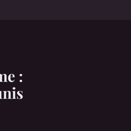
me :
unis