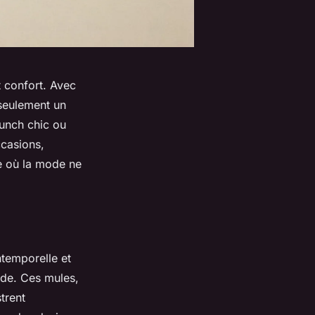
t confort. Avec
 seulement un
runch chic ou
ccasions,
de où la mode ne
ntemporelle et
ode. Ces mules,
strent