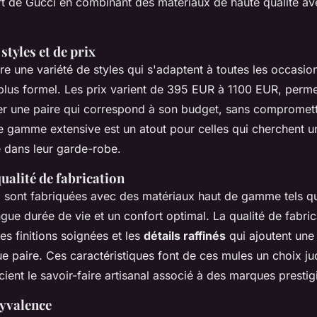
art de Gucci en combinant des matériaux de haute qualité a
styles et de prix
fre une variété de styles qui s'adaptent à toutes les occasion
plus formel. Les prix varient de 395 EUR à 1100 EUR, perm
ver une paire qui correspond à son budget, sans compromettr
te gamme extensive est un atout pour celles qui cherchent u
 dans leur garde-robe.
ualité de fabrication
 sont fabriquées avec des matériaux haut de gamme tels q
gue durée de vie et un confort optimal. La qualité de fabric
s finitions soignées et les
détails raffinés
qui ajoutent une
e paire. Ces caractéristiques font de ces mules un choix ju
cient le savoir-faire artisanal associé à des marques prestig
lyvalence