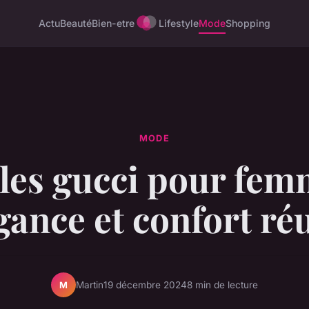
Actu
Beauté
Bien-etre
Lifestyle
Mode
Shopping
MODE
es gucci pour fem
gance et confort ré
Martin
19 décembre 2024
8 min de lecture
M