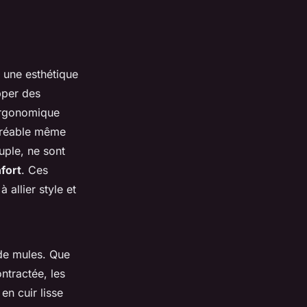
t une esthétique
pper des
 ergonomique
gréable même
uple, ne sont
fort
. Ces
allier style et
 de mules. Que
ntractée, les
en cuir lisse