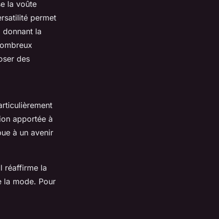
e la voûte
ersatilité permet
, donnant la
 nombreux
oser des
rticulièrement
ion apportée à
bue à un avenir
 réaffirme la
e la mode. Pour