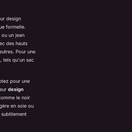
leur design
ue formelle.
r ou un jean
ec des hauts
eutres. Pour une
, tels qu'un sac
ptez pour une
Leur
design
 comme le noir
gère en soie ou
 subtilement