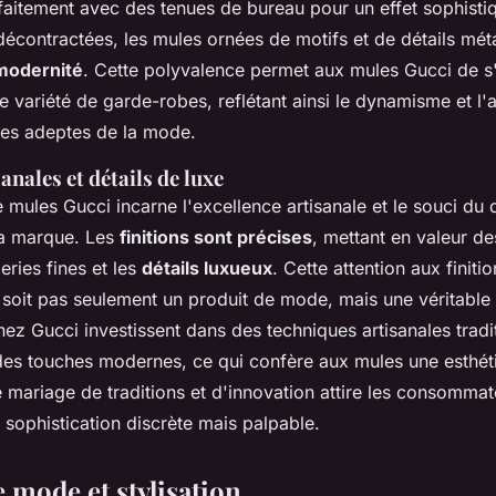
faitement avec des tenues de bureau pour un effet sophisti
écontractées, les mules ornées de motifs et de détails méta
modernité
. Cette polyvalence permet aux mules Gucci de s'
 variété de garde-robes, reflétant ainsi le dynamisme et l'a
les adeptes de la mode.
anales et détails de luxe
mules Gucci incarne l'excellence artisanale et le souci du d
a marque. Les
finitions sont précises
, mettant en valeur d
ries fines et les
détails luxueux
. Cette attention aux finiti
soit pas seulement un produit de mode, mais une véritable
ez Gucci investissent dans des techniques artisanales tradit
des touches modernes, ce qui confère aux mules une esthét
 mariage de traditions et d'innovation attire les consommat
sophistication discrète mais palpable.
 mode et stylisation