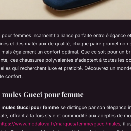
pour femmes incarnent l'alliance parfaite entre élégance e
finés et des matériaux de qualité, chaque paire promet non
le mais également un confort optimal. Que ce soit pour un b
ante, ces chaussures polyvalentes s'adaptent à toutes les o
celles qui recherchent luxe et praticité. Découvrez un mon
le confort.
s mules Gucci pour femme
de mules Gucci pour femme
se distingue par son élégance i
galé, offrant à la fois style et commodité aux adeptes de m
https://www.modalova.fr/marques/femme/gucci/mules
, illu