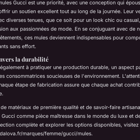
mules Gucci est une priorité, avec une conception qui épous
offrir un soutien excellent tout au long de la journée. Leur v
ec diverses tenues, que ce soit pour un look chic ou casual
ssion aux passionnées de mode. En se conjuguant avec de
vêtements, ces mules deviennent indispensables pour comp
nts sans effort.
vers la durabilité
également à pratiquer une production durable, un aspect pa
les consommatrices soucieuses de l'environnement. L'attent
chaque étape de fabrication assure que chaque achat contri
e.
e matériaux de première qualité et de savoir-faire artisanal
 Gucci comme pièce maîtresse dans le monde du luxe et d
lection complète et explorer les options disponibles, visitez
dalova.fr/marques/femme/gucci/mules.