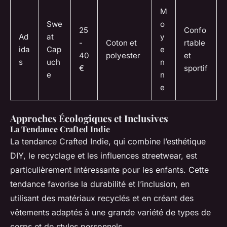
M
Swe
o
25
Confo
Ad
at
y
-
Coton et
rtable
ida
Cap
e
40
polyester
et
s
uch
n
€
sportif
e
n
e
Approches Écologiques et Inclusives
La Tendance Crafted Indie
La tendance Crafted Indie, qui combine l’esthétique
DIY, le recyclage et les influences streetwear, est
particulièrement intéressante pour les enfants. Cette
tendance favorise la durabilité et l’inclusion, en
utilisant des matériaux recyclés et en créant des
vêtements adaptés à une grande variété de types de
corps et de styles personnels.