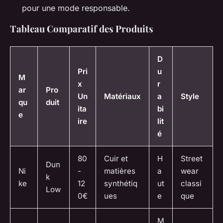
pour une mode responsable.
Tableau Comparatif des Produits
D
Pri
u
M
x
r
ar
Pro
Un
Matériaux
a
Style
qu
duit
ita
bi
e
ire
lit
é
80
Cuir et
H
Street
Dun
Ni
-
matières
a
wear
k
ke
12
synthétiq
ut
classi
Low
0€
ues
e
que
M