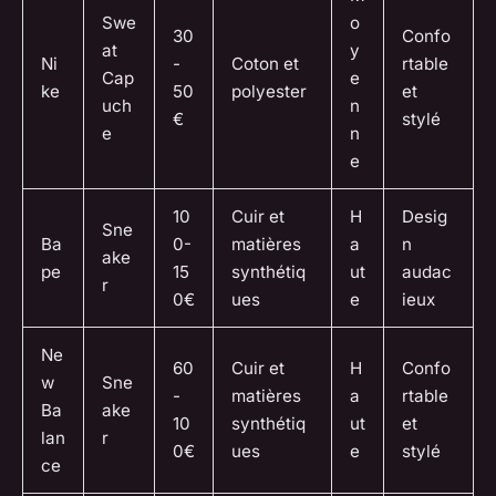
Swe
o
30
Confo
at
y
Ni
-
Coton et
rtable
Cap
e
ke
50
polyester
et
uch
n
€
stylé
e
n
e
10
Cuir et
H
Desig
Sne
Ba
0-
matières
a
n
ake
pe
15
synthétiq
ut
audac
r
0€
ues
e
ieux
Ne
60
Cuir et
H
Confo
w
Sne
-
matières
a
rtable
Ba
ake
10
synthétiq
ut
et
lan
r
0€
ues
e
stylé
ce