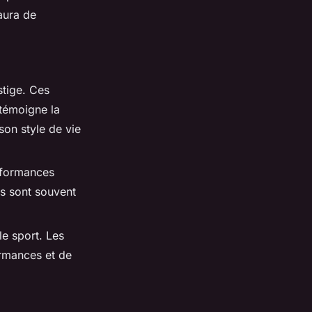
 aura de
stige. Ces
 témoigne la
on style de vie
rformances
es sont souvent
le sport. Les
ormances et de