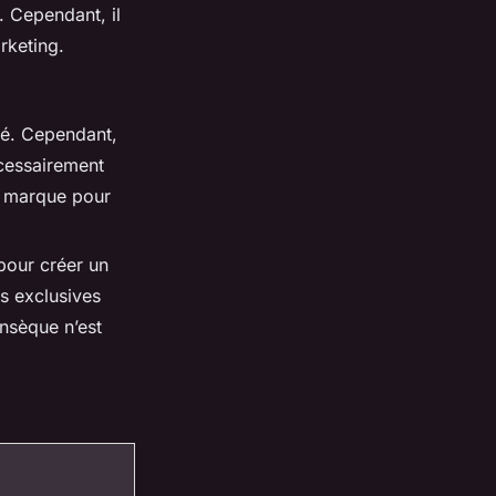
. Cependant, il
arketing.
té. Cependant,
écessairement
la marque pour
 pour créer un
ns exclusives
insèque n’est