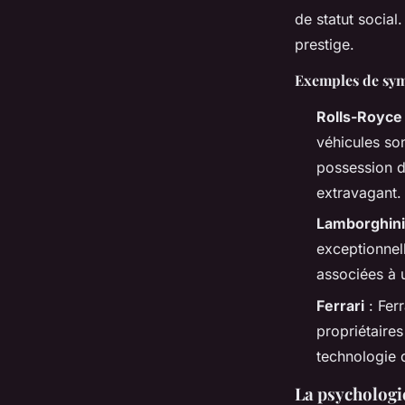
de statut social
prestige.
Exemples de sym
Rolls-Royce
véhicules so
possession d
extravagant.
Lamborghini
exceptionnel
associées à u
Ferrari
: Ferr
propriétaire
technologie 
La psychologi