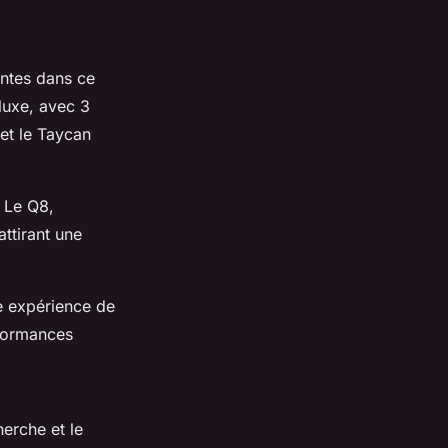
ntes dans ce
luxe, avec 3
et le Taycan
 Le Q8,
ttirant une
 expérience de
rformances
erche et le