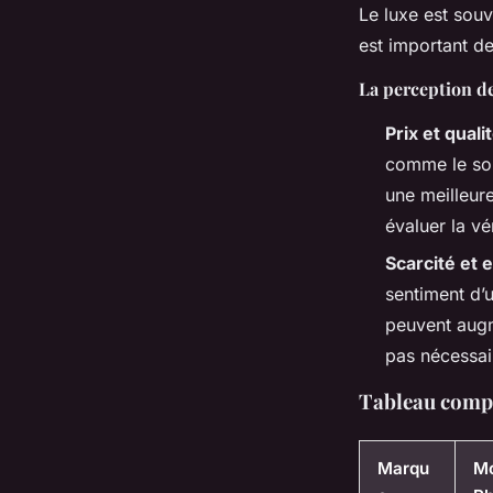
Le luxe est sou
est important de 
La perception de
Prix et quali
comme le sou
une meilleure
évaluer la vé
Scarcité et e
sentiment d’u
peuvent augme
pas nécessai
Tableau compa
Marqu
Mo