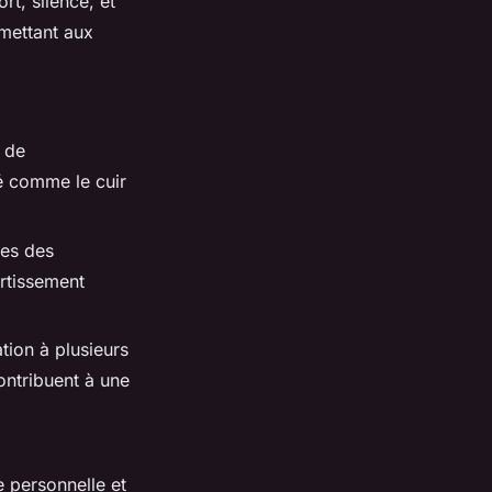
rt, silence, et
rmettant aux
 de
té comme le cuir
ées des
ertissement
tion à plusieurs
ntribuent à une
 personnelle et