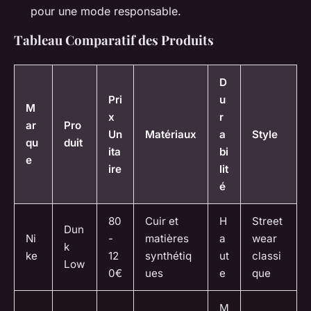
pour une mode responsable.
Tableau Comparatif des Produits
D
Pri
u
M
x
r
ar
Pro
Un
Matériaux
a
Style
qu
duit
ita
bi
e
ire
lit
é
80
Cuir et
H
Street
Dun
Ni
-
matières
a
wear
k
ke
12
synthétiq
ut
classi
Low
0€
ues
e
que
M