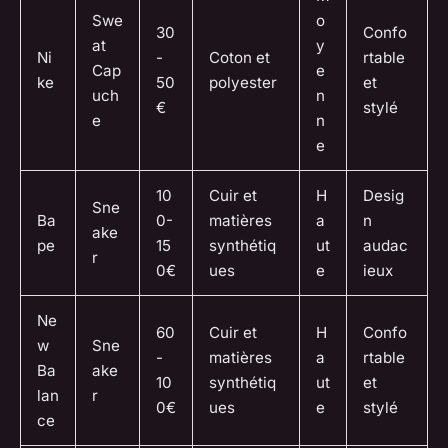
Swe
o
30
Confo
at
y
Ni
-
Coton et
rtable
Cap
e
ke
50
polyester
et
uch
n
€
stylé
e
n
e
10
Cuir et
H
Desig
Sne
Ba
0-
matières
a
n
ake
pe
15
synthétiq
ut
audac
r
0€
ues
e
ieux
Ne
60
Cuir et
H
Confo
w
Sne
-
matières
a
rtable
Ba
ake
10
synthétiq
ut
et
lan
r
0€
ues
e
stylé
ce