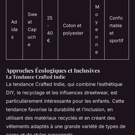
M
Swe
o
25
Confo
Ad
at
y
-
Coton et
rtable
ida
Cap
e
40
polyester
et
s
uch
n
€
sportif
e
n
e
Approches Écologiques et Inclusives
La Tendance Crafted Indie
La tendance Crafted Indie, qui combine l’esthétique
DIY, le recyclage et les influences streetwear, est
particulièrement intéressante pour les enfants. Cette
tendance favorise la durabilité et l’inclusion, en
utilisant des matériaux recyclés et en créant des
vêtements adaptés à une grande variété de types de
corps et de styles personnels.